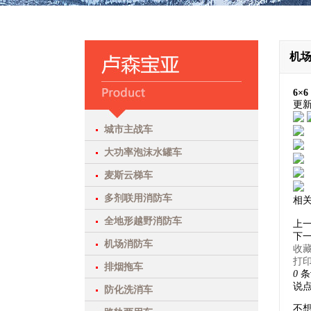
机
6×6
更
城市主战车
大功率泡沫水罐车
麦斯云梯车
多剂联用消防车
相
全地形越野消防车
上
下
机场消防车
收
打
排烟拖车
0
条
防化洗消车
不