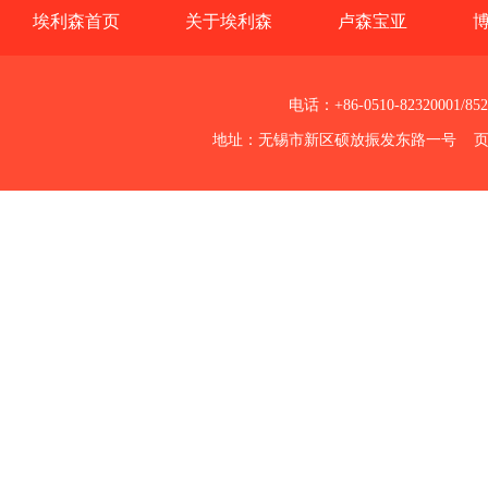
埃利森首页
关于埃利森
卢森宝亚
电话：+86-0510-82320001/85
地址：无锡市新区硕放振发东路一号 