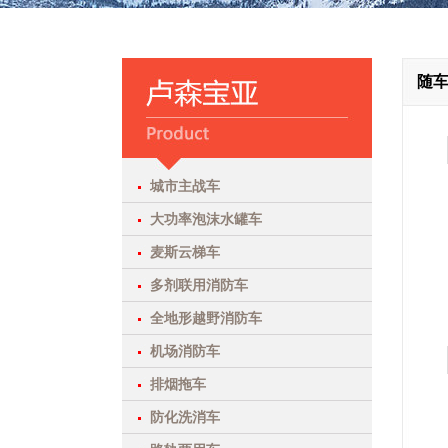
随
城市主战车
大功率泡沫水罐车
麦斯云梯车
多剂联用消防车
全地形越野消防车
机场消防车
排烟拖车
防化洗消车