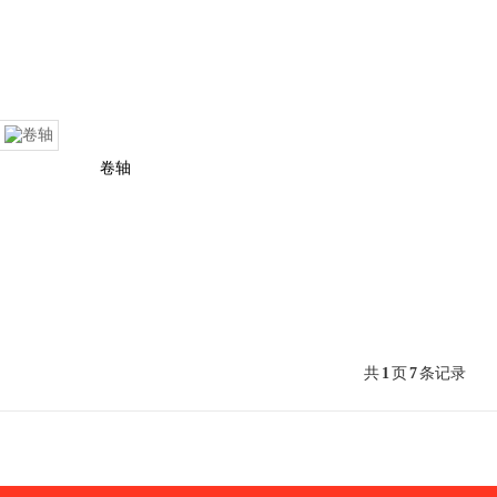
卷轴
共
1
页
7
条记录