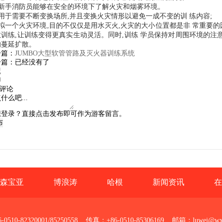
让新手消防员能够在安全的环境下了解火灾和烟雾环境。
适用于需要不断变换场所,并且变换火灾情形以避免一成不变的训 练内容;
模拟一个火灾环境,目的不仅仅是用水灭火,火灾的大小位置都是非 常重要
救训练,让训练变得更真实生动灵活。同时,训练 学员保持对周围环境的注
的蔓延扩散。
一篇：
JUMBO大型软管管路及灭火器训练系统
一篇：已经没有了
藏
印
评论
想登录？直接点击发布即可作为游客留言。
布
森宝亚
博浪涛
哈根
新闻资讯
在
0510-82320001/85250558 传真：+86-0510-85306169 邮箱：luwei@wxtu