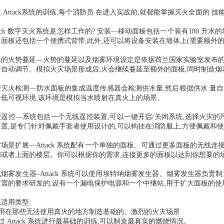
 Attack系统的训练,每个消防员 在进入实战前,就都能掌握灭火全面的 技
tack 数字灭火系统是怎样工作的? 安装—移动面板包括一个装有180 
。面板还包括一个便携式背带,此外,还可以将设备安装在墙体上(需要额外的
真的火势蔓延—火势的蔓延以及烟雾环境设定是依据荷兰国家实验室发布的
行自动调节。模拟火灾场景形成后,火会继续蔓延至额外的面板,同时制造烟
带灭火检测—防水面板的集成温度传感器会检测供水量,然后根据供水 量
个低可视环境,该环境是模拟当水喷射在真火上的场景。
程遥控—系统包括一个无线遥控装置,可以一键开启/关闭系统,选择火灾的
装置,是专门针对佩戴手套者使用设计的,可以钩挂在消防服上,方便佩戴和
场景扩展—Attack 系统配有一个单独的面板。可通过更多面板的无线连
间或者上面的楼层。你可以根据你的需求,连接更多的面板以达到你想要的
烟雾发生器–Attack 系统可以使用埃特纳烟雾发生器。烟雾发生器负责
防震的要求研发的,设有一个漏电保护电源和一个中继站,用于扩大面板的
练适用类型:
适用在那些无法使用真火的地方制造基础的、激烈的火灾场景
过 Attack 系统进行最基础的训练,可以制造最真实的燃烧情况。