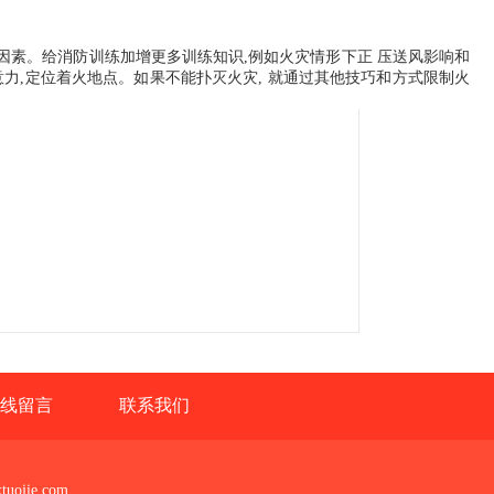
的因素。给消防训练加增更多训练知识,例如火灾情形下正 压送风影响和
意力,定位着火地点。如果不能扑灭火灾, 就通过其他技巧和方式限制火
线留言
联系我们
ojie.com