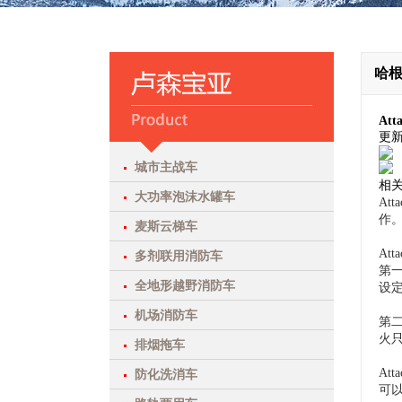
哈
At
更
城市主战车
相
大功率泡沫水罐车
At
作
麦斯云梯车
At
多剂联用消防车
第
全地形越野消防车
设
机场消防车
第
火
排烟拖车
At
防化洗消车
可