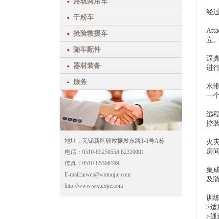
路轨两用车
经过
干粉车
At
抢险救援车
立
随车配件
逼
器材装备
进
服务
水
一
远
控
地址：无锡新区硕放振发东路1-1号A栋
火灾
房
电话：0510-85250558 82320001
传真：0510-85306169
集成
E-mail:luwei@wxtuojie.com
及
http://www.wxtuojie.com
训
>
>通