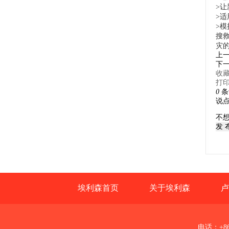
>
>
>
搜
灾
上
下
收
打
0
条
不
发 
埃利森首页
关于埃利森
卢
电话：+86-