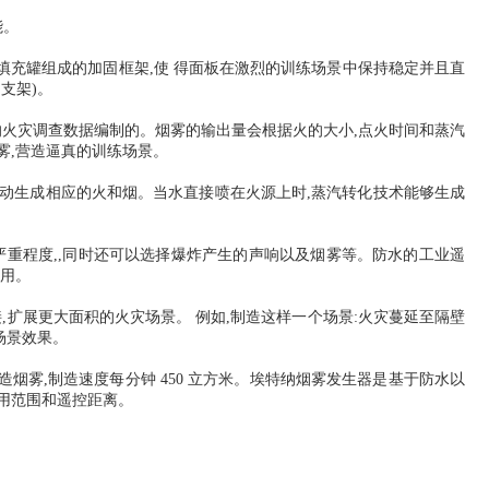
能。
升水的填充罐组成的加固框架,使 得面板在激烈的训练场景中保持稳定并且直
支架)。
火灾调查数据编制的。烟雾的输出量会根据火的大小,点火时间和蒸汽
雾,营造逼真的训练场景。
自动生成相应的火和烟。当水直接喷在火源上时,蒸汽转化技术能够生成
严重程度,,同时还可以选择爆炸产生的声响以及烟雾等。防水的工业遥
使用。
接,扩展更大面积的火灾场景。 例如,制造这样一个场景:火灾蔓延至隔壁
场景效果。
制造烟雾,制造速度每分钟 450 立方米。埃特纳烟雾发生器是基于防水以
使用范围和遥控距离。