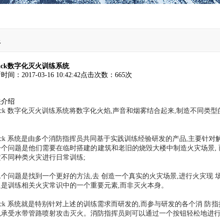
根
tack数字化灭火训练系统
新时间：
2017-03-16 10:42:42
点击次数：
665次
关介绍
tack 数字化灭火训练系统将数字化火焰,声音和烟雾结合起来,制造不
。
tack 系统是由多个消防指挥员共同基于实践训练经验研发的产品,主要针对
一个问题是他们需要在临时搭建的建筑和老旧的烧毁大楼中制造火灾场景, 
定不同种类火灾进行日常训练;
二个问题是找到一
个更好的方法,去 创造一个真实的火灾场景,进行火灾现 
只是训练相关火灾常识中的一个重要元素,而非灭火本身。
tack 系统就是特别针对上述的训练需求而研发的,而参与研发的各个消 
以承受水带管路喷射攻击灭火。消防指挥员则可以通过一个按钮轻松地进行