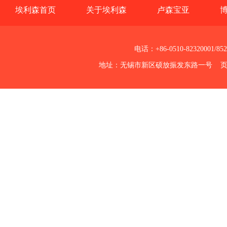
埃利森首页
关于埃利森
卢森宝亚
电话：+86-0510-82320001/85
地址：无锡市新区硕放振发东路一号 