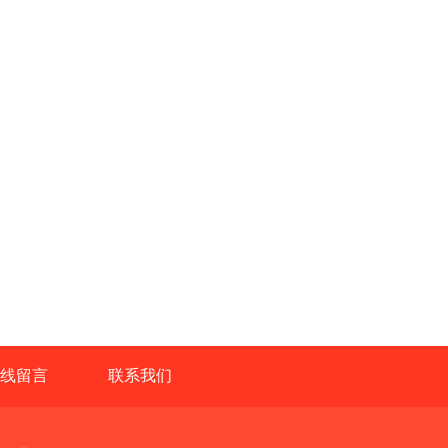
线留言
联系我们