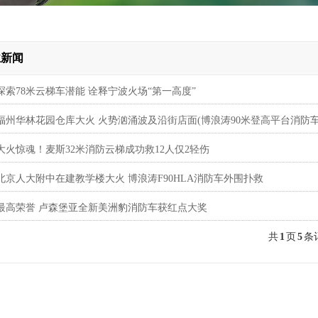
业新闻
探索78米云梯车潜能 诠释宁波火场“第一高度”
福州华林花园仓库大火 火势汹涌波及沿街店面(博浪涛90米登高平台消防车
大火惊魂！麦斯32米消防云梯成功救12人仅2轻伤
北京人大附中在建教学楼大火 博浪涛F90HLA消防车外围扑救
最高荣誉 卢森堡亚全新美洲豹消防车获红点大奖
共
1
页
5
条