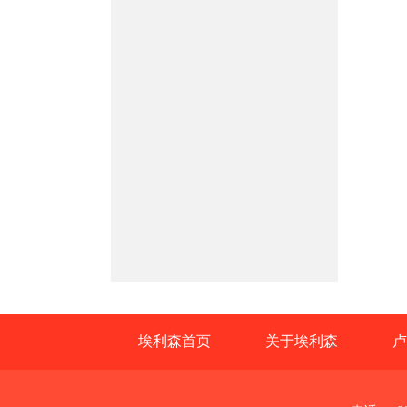
埃利森首页
关于埃利森
卢