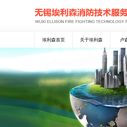
埃利森首页
关于埃利森
卢