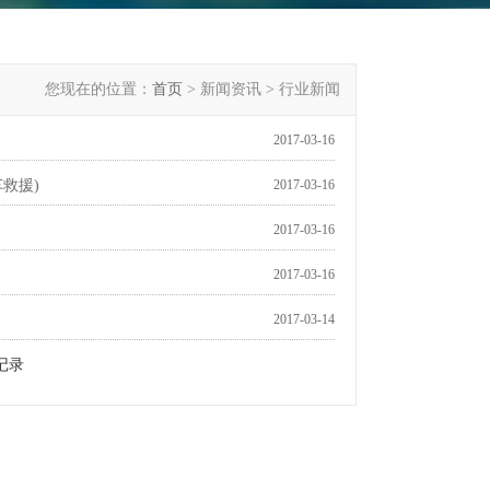
您现在的位置：
首页
> 新闻资讯 > 行业新闻
2017-03-16
救援)
2017-03-16
2017-03-16
2017-03-16
2017-03-14
记录